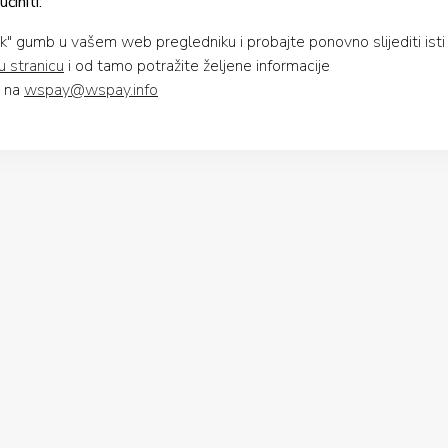
initi:
ck" gumb u vašem web pregledniku i probajte ponovno slijediti isti 
u stranicu
i od tamo potražite željene informacije
u na
wspay@wspay.info