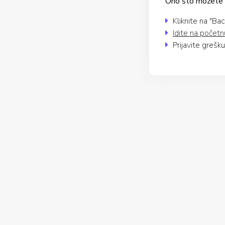
Ono što možete uč
Kliknite na "Ba
Idite na početn
Prijavite grešk