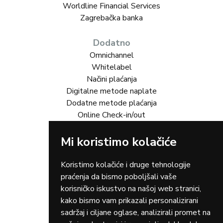
Worldline Financial Services
Zagrebačka banka
Dodatno
Omnichannel
Whitelabel
Načini plaćanja
Digitalne metode naplate
Dodatne metode plaćanja
Online Check-in/out
Rješenja za vas
Mi koristimo kolačiće
Online trgovina
Turizam
Koristimo kolačiće i druge tehnologije
Gastro
praćenja da bismo poboljšali vaše
Rent-a-car
korisničko iskustvo na našoj web stranici,
Dostava
kako bismo vam prikazali personalizirani
Zdravstvo
sadržaj i ciljane oglase, analizirali promet na