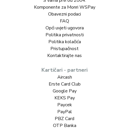
S vama prvi od 2004.
Komponente za Monri WSPay
Obavezni podaci
FAQ
Opći uvjeti ugovora
Politika privatnosti
Politika kolačića
Pristupačnost
Kontaktirajte nas
Kartičari - partneri
Aircash
Erste Card Club
Google Pay
KEKS Pay
Paycek
PayPal
PBZ Card
OTP Banka