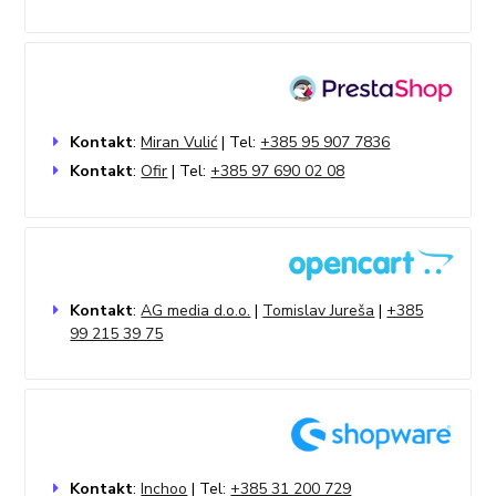
Kontakt
:
Miran Vulić
| Tel:
+385 95 907 7836
Kontakt
:
Ofir
| Tel:
+385 97 690 02 08
Kontakt
:
AG media d.o.o.
|
Tomislav Jureša
|
+385
99 215 39 75
Kontakt
:
Inchoo
| Tel:
+385 31 200 729