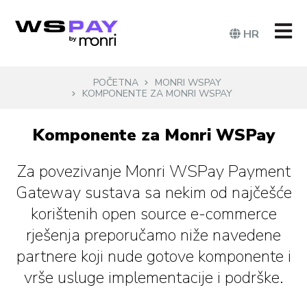
HR
POČETNA
MONRI WSPAY
KOMPONENTE ZA MONRI WSPAY
Komponente za Monri WSPay
Za povezivanje Monri WSPay Payment
Gateway sustava sa nekim od najčešće
korištenih open source e-commerce
rješenja preporučamo niže navedene
partnere koji nude gotove komponente i
vrše usluge implementacije i podrške.