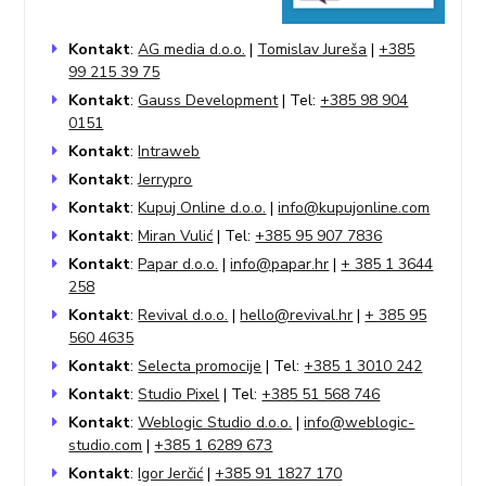
Kontakt
:
AG media d.o.o.
|
Tomislav Jureša
|
+385
99 215 39 75
Kontakt
:
Gauss Development
| Tel:
+385 98 904
0151
Kontakt
:
Intraweb
Kontakt
:
Jerrypro
Kontakt
:
Kupuj Online d.o.o.
|
info@kupujonline.com
Kontakt
:
Miran Vulić
| Tel:
+385 95 907 7836
Kontakt
:
Papar d.o.o.
|
info@papar.hr
|
+ 385 1 3644
258
Kontakt
:
Revival d.o.o.
|
hello@revival.hr
|
+ 385 95
560 4635
Kontakt
:
Selecta promocije
| Tel:
+385 1 3010 242
Kontakt
:
Studio Pixel
| Tel:
+385 51 568 746
Kontakt
:
Weblogic Studio d.o.o.
|
info@weblogic-
studio.com
|
+385 1 6289 673
Kontakt
:
Igor Jerčić
|
+385 91 1827 170