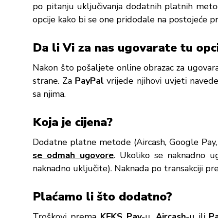
po pitanju uključivanja dodatnih platnih m
opcije kako bi se one pridodale na postojeće p
Da li Vi za nas ugovarate tu opc
Nakon što pošaljete online obrazac za ugovaran
strane. Za
PayPal
vrijede njihovi uvjeti naved
sa njima.
Koja je cijena?
Dodatne platne metode (Aircash, Google Pay,
se odmah ugovore
. Ukoliko se naknadno ug
naknadno uključite). Naknada po transakciji p
Plaćamo li što dodatno?
Troškovi prema
KEKS Pay
-u,
Aircash
-u ili
P