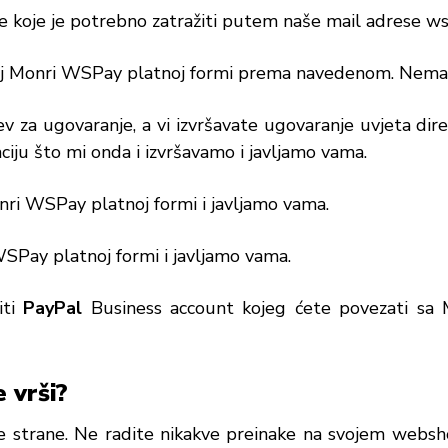
je koje je potrebno zatražiti putem naše mail adrese
ws
oj Monri WSPay platnoj formi prema navedenom. Nema 
v za ugovaranje, a vi izvršavate ugovaranje uvjeta di
iju što mi onda i izvršavamo i javljamo vama.
nri WSPay platnoj formi i javljamo vama.
SPay platnoj formi i javljamo vama.
iti
PayPal
Business account kojeg ćete povezati s
 vrši?
e strane. Ne radite nikakve preinake na svojem websh