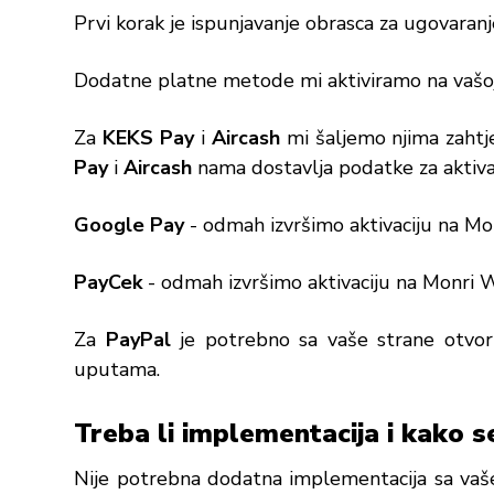
Prvi korak je ispunjavanje obrasca za ugovaran
Dodatne platne metode mi aktiviramo na vaš
Za
KEKS Pay
i
Aircash
mi šaljemo njima zahtje
Pay
i
Aircash
nama dostavlja podatke za aktivac
Google Pay
- odmah izvršimo aktivaciju na Mo
PayCek
- odmah izvršimo aktivaciju na Monri W
Za
PayPal
je potrebno sa vaše strane otvor
uputama.
Treba li implementacija i kako se
Nije potrebna dodatna implementacija sa vaš