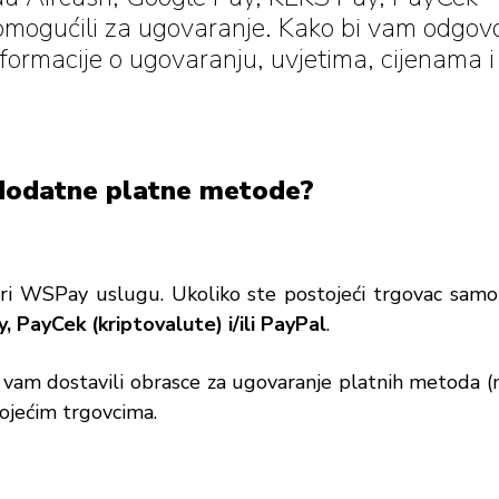
omogućili za ugovaranje. Kako bi vam odgovo
nformacije o ugovaranju, uvjetima, cijenama i 
.
 dodatne platne metode?
i WSPay uslugu. Ukoliko ste postojeći trgovac samo
 PayCek (kriptovalute) i/ili PayPal
.
 vam dostavili obrasce za ugovaranje platnih metoda 
stojećim trgovcima.