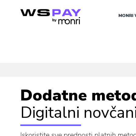
MONRI 
Dodatne metod
Digitalni novčan
Iskoristite sve prednosti platnih me