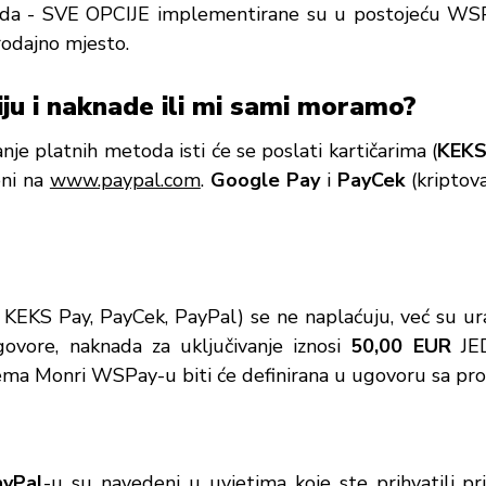
etoda - SVE OPCIJE implementirane su u postojeću W
rodajno mjesto.
iju i naknade ili mi sami moramo?
je platnih metoda isti će se poslati kartičarima (
KEKS
eni na
www.paypal.com
.
Google Pay
i
PayCek
(kriptov
 KEKS Pay, PayCek, PayPal) se ne naplaćuju, već su 
ovore, naknada za uključivanje iznosi
50,00 EUR
JED
rema Monri WSPay-u biti će definirana u ugovoru sa pr
ayPal
-u su navedeni u uvjetima koje ste prihvatili pr