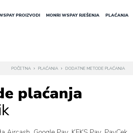
WSPAY PROIZVODI
MONRI WSPAY RJEŠENJA
PLAĆANJA
POČETNA
PLAĆANJA
DODATNE METODE PLAĆANJA
e plaćanja
ik
toda Aircash, Google Pay, KEKS Pay, PayCek