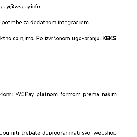
pay@wspay.info
.
potrebe za dodatnom integracijom.
rektno sa njima. Po izvršenom ugovaranju,
KEKS
a Monri WSPay platnom formom prema našim
opu niti trebate doprogramirati svoj webshop