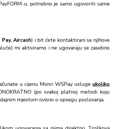
SPayFORM-u, potrebno je samo ugovoriti same
 Pay
,
Aircash
) i bit ćete kontaktirani sa njihove
alute) mi aktiviramo i ne ugovaraju se zasebno
uračunate u cijenu Monri WSPay usluge
ukoliko
NOKRATNO (po svakoj platnoj metodi koju
odajnim mjestom ovisno o opsegu poslovanja.
ilikom ugovaranja sa njima direktno. Troškova