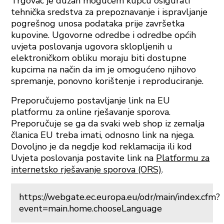
Trgovac je dužan mogućem kupcu osigurati
tehnička sredstva za prepoznavanje i ispravljanje
pogrešnog unosa podataka prije završetka
kupovine. Ugovorne odredbe i odredbe općih
uvjeta poslovanja ugovora sklopljenih u
elektroničkom obliku moraju biti dostupne
kupcima na način da im je omogućeno njihovo
spremanje, ponovno korištenje i reproduciranje.
Preporučujemo postavljanje link na EU
platformu za online rješavanje sporova.
Preporučuje se ga da svaki web shop iz zemalja
članica EU treba imati, odnosno link na njega.
Dovoljno je da negdje kod reklamacija ili kod
Uvjeta poslovanja postavite link na
Platformu za
internetsko rješavanje sporova (ORS)
.
https://webgate.ec.europa.eu/odr/main/index.cfm?
event=main.home.chooseLanguage