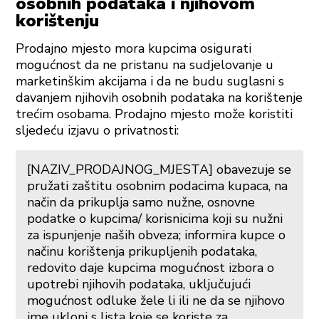
osobnih podataka i njihovom
korištenju
Prodajno mjesto mora kupcima osigurati
mogućnost da ne pristanu na sudjelovanje u
marketinškim akcijama i da ne budu suglasni s
davanjem njihovih osobnih podataka na korištenje
trećim osobama. Prodajno mjesto može koristiti
sljedeću izjavu o privatnosti:
[NAZIV_PRODAJNOG_MJESTA] obavezuje se
pružati zaštitu osobnim podacima kupaca, na
način da prikuplja samo nužne, osnovne
podatke o kupcima/ korisnicima koji su nužni
za ispunjenje naših obveza; informira kupce o
načinu korištenja prikupljenih podataka,
redovito daje kupcima mogućnost izbora o
upotrebi njihovih podataka, uključujući
mogućnost odluke žele li ili ne da se njihovo
ime ukloni s lista koje se koriste za