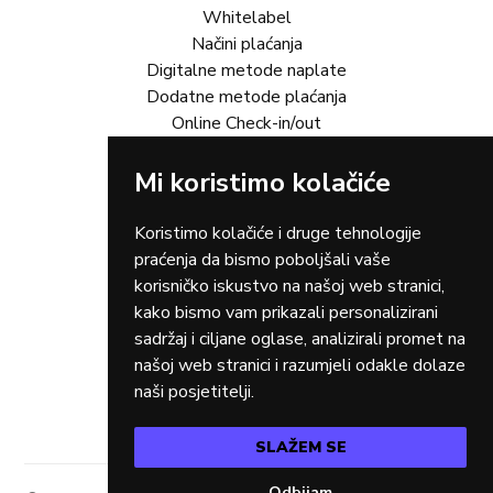
Whitelabel
Načini plaćanja
Digitalne metode naplate
Dodatne metode plaćanja
Online Check-in/out
Mi koristimo kolačiće
Rješenja za vas
Online trgovina
Turizam
Koristimo kolačiće i druge tehnologije
Gastro
praćenja da bismo poboljšali vaše
Rent-a-car
korisničko iskustvo na našoj web stranici,
Dostava
kako bismo vam prikazali personalizirani
Zdravstvo
sadržaj i ciljane oglase, analizirali promet na
Osiguranja
našoj web stranici i razumjeli odakle dolaze
Taxi
naši posjetitelji.
SLAŽEM SE
Odbijam