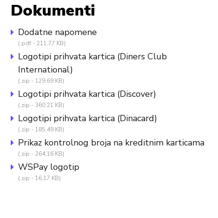
Dokumenti
Dodatne napomene
(.pdf - 211,77 KB)
Logotipi prihvata kartica (Diners Club
International)
(.zip - 129,69 KB)
Logotipi prihvata kartica (Discover)
(.zip - 360,21 KB)
Logotipi prihvata kartica (Dinacard)
(.zip - 185,49 KB)
Prikaz kontrolnog broja na kreditnim karticama
(.zip - 264,16 KB)
WSPay logotip
(.zip - 16,17 KB)