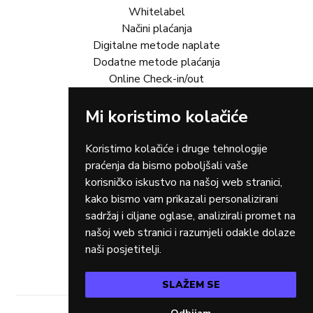
Whitelabel
Načini plaćanja
Digitalne metode naplate
Dodatne metode plaćanja
Online Check-in/out
Mi koristimo kolačiće
Rješenja za vas
Online trgovina
Turizam
Koristimo kolačiće i druge tehnologije
Gastro
praćenja da bismo poboljšali vaše
Rent-a-car
korisničko iskustvo na našoj web stranici,
Dostava
kako bismo vam prikazali personalizirani
Zdravstvo
sadržaj i ciljane oglase, analizirali promet na
Osiguranja
našoj web stranici i razumjeli odakle dolaze
Taxi
naši posjetitelji.
SLAŽEM SE