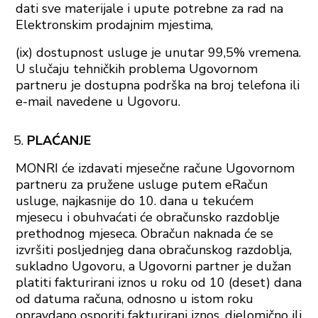
dati sve materijale i upute potrebne za rad na
Elektronskim prodajnim mjestima,
(ix) dostupnost usluge je unutar 99,5% vremena.
U slučaju tehničkih problema Ugovornom
partneru je dostupna podrška na broj telefona ili
e-mail navedene u Ugovoru.
PLAĆANJE
MONRI će izdavati mjesečne račune Ugovornom
partneru za pružene usluge putem eRačun
usluge, najkasnije do 10. dana u tekućem
mjesecu i obuhvaćati će obračunsko razdoblje
prethodnog mjeseca. Obračun naknada će se
izvršiti posljednjeg dana obračunskog razdoblja,
sukladno Ugovoru, a Ugovorni partner je dužan
platiti fakturirani iznos u roku od 10 (deset) dana
od datuma računa, odnosno u istom roku
opravdano osporiti fakturirani iznos, djelomično ili