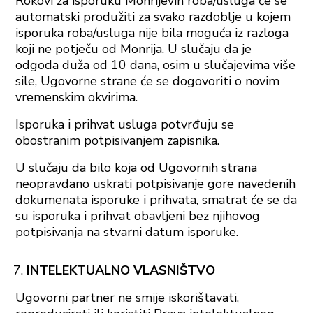
Rokovi za isporuku Monrijevih roba/usluga će se
automatski produžiti za svako razdoblje u kojem
isporuka roba/usluga nije bila moguća iz razloga
koji ne potječu od Monrija. U slučaju da je
odgoda duža od 10 dana, osim u slučajevima više
sile, Ugovorne strane će se dogovoriti o novim
vremenskim okvirima.
Isporuka i prihvat usluga potvrđuju se
obostranim potpisivanjem zapisnika.
U slučaju da bilo koja od Ugovornih strana
neopravdano uskrati potpisivanje gore navedenih
dokumenata isporuke i prihvata, smatrat će se da
su isporuka i prihvat obavljeni bez njihovog
potpisivanja na stvarni datum isporuke.
INTELEKTUALNO VLASNIŠTVO
Ugovorni partner ne smije iskorištavati,