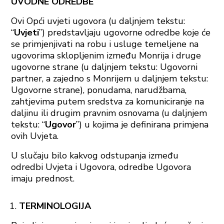
UVODNE ODREDBE
Ovi Opći uvjeti ugovora (u daljnjem tekstu:
“
Uvjeti
”) predstavljaju ugovorne odredbe koje će
se primjenjivati na robu i usluge temeljene na
ugovorima sklopljenim između Monrija i druge
ugovorne strane (u daljnjem tekstu: Ugovorni
partner, a zajedno s Monrijem u daljnjem tekstu:
Ugovorne strane), ponudama, narudžbama,
zahtjevima putem sredstva za komuniciranje na
daljinu ili drugim pravnim osnovama (u daljnjem
tekstu: “
Ugovor
”) u kojima je definirana primjena
ovih Uvjeta.
U slučaju bilo kakvog odstupanja između
odredbi Uvjeta i Ugovora, odredbe Ugovora
imaju prednost.
TERMINOLOGIJA