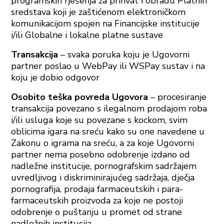
programskih rješenja za prihvat i obradu Platnih
sredstava koji je zaštićenom elektroničkom
komunikacijom spojen na Financijske institucije
i/ili Globalne i lokalne platne sustave
Transakcija
– svaka poruka koju je Ugovorni
partner poslao u WebPay ili WSPay sustav i na
koju je dobio odgovor
Osobito teška povreda Ugovora
– procesiranje
transakcija povezano s ilegalnom prodajom roba
i/ili usluga koje su povezane s kockom, svim
oblicima igara na sreću kako su one navedene u
Zakonu o igrama na sreću, a za koje Ugovorni
partner nema posebno odobrenje izdano od
nadležne institucije, pornografskim sadržajem
uvredljivog i diskriminirajućeg sadržaja, dječja
pornografija, prodaja farmaceutskih i para-
farmaceutskih proizvoda za koje ne postoji
odobrenje o puštanju u promet od strane
nadležnih institucija