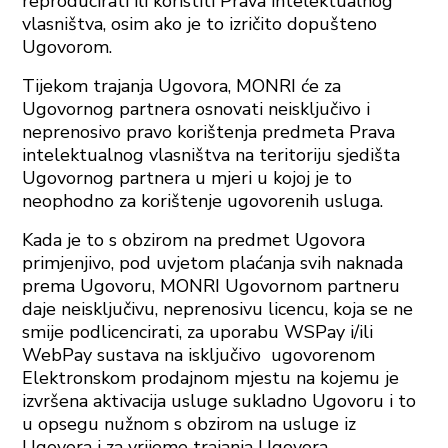
reproducirati ili koristiti Prava intelektualnog
vlasništva, osim ako je to izričito dopušteno
Ugovorom.
Tijekom trajanja Ugovora, MONRI će za
Ugovornog partnera osnovati neisključivo i
neprenosivo pravo korištenja predmeta Prava
intelektualnog vlasništva na teritoriju sjedišta
Ugovornog partnera u mjeri u kojoj je to
neophodno za korištenje ugovorenih usluga.
Kada je to s obzirom na predmet Ugovora
primjenjivo, pod uvjetom plaćanja svih naknada
prema Ugovoru, MONRI Ugovornom partneru
daje neisključivu, neprenosivu licencu, koja se ne
smije podlicencirati, za uporabu WSPay i/ili
WebPay sustava na isključivo ugovorenom
Elektronskom prodajnom mjestu na kojemu je
izvršena aktivacija usluge sukladno Ugovoru i to
u opsegu nužnom s obzirom na usluge iz
Ugovora i za vrijeme trajanja Ugovora.