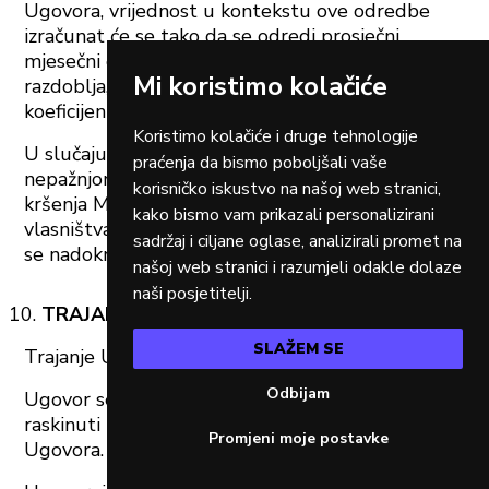
Ugovora, vrijednost u kontekstu ove odredbe
izračunat će se tako da se odredi prosječni
mjesečni obračunati iznos tijekom ugovornog
Mi koristimo kolačiće
razdoblja, a zatim se ta vrijednost pomnoži s
koeficijentom 12.
Koristimo kolačiće i druge tehnologije
U slučaju štete nanesene namjerno ili krajnjom
praćenja da bismo poboljšali vaše
nepažnjom ili štete koju je pretrpio MONRI zbog
korisničko iskustvo na našoj web stranici,
kršenja Monrijevih prava intelektualnog
kako bismo vam prikazali personalizirani
vlasništva od strane Ugovornog partnera, šteta
sadržaj i ciljane oglase, analizirali promet na
se nadoknađuje u cijelosti.
našoj web stranici i razumjeli odakle dolaze
naši posjetitelji.
TRAJANJE, OTKAZ I RASKID UGOVORA
SLAŽEM SE
Trajanje Ugovora će se utvrditi Ugovorom.
Odbijam
Ugovor se u bilo koje doba može sporazumno
raskinuti u obliku pisanog sporazuma o raskidu
Promjeni moje postavke
Ugovora.
POSTAVKE KOLAČIĆA