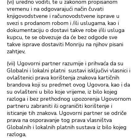
(vi) uredno voditi, te u zakonom propisanom
vremenu i na odgovarajući način čuvati
knjigovodstvene i računovodstvene isprave u
svezi s prodanom robom i /ili uslugama, kao i
dokumentaciju o dostavi takve robe i/ili usluga
kupcu, te se obvezuje da će bez odgode sve
takve isprave dostaviti Monriju na njihov pisani
zahtjev,
(vii) Ugovorni partner razumije i prihvaća da su
Globalni i lokalni platni sustavi isključivi vlasnici i
ovlaštenici prava korištenja znakova kartičnih
brandova koji su predmet ovog Ugovora, kao i da
su ovlašteni u bilo koje vrijeme, iz bilo kojeg
razloga i bez prethodnog upozorenja Ugovornom
partneru zabraniti ili ograničiti korištenje i
isticanje tih znakova. Ugovorni partner se odriče
prava na osporavanje tog prava vlasništva
Globalnih i lokalnih platnih sustava iz bilo kojeg
razloga,