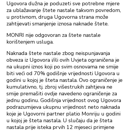
Ugovora dužna je poduzeti sve potrebne mjere
za ublažavanje štete nastale takvom povredom,
u protivnom, druga Ugovorna strana može
zahtijevati smanjenje iznosa naknade štete.
MONRI nije odgovoran za štete nastale
korištenjem usluga.
Naknada štete nastale zbog neispunjavanja
obveza iz Ugovora i/ili ovih Uvjeta ograničena je
na ukupni iznos koji po svim osnovama ne smije
biti veći od 70% godišnje vrijednosti Ugovora u
godini u kojoj je šteta nastala. Ovo ograničenje je
kumulativno, tj. zbroj višestrukih zahtjeva ne
smije premašiti ovdje navedeno ograničenje za
jednu godinu. Godišnja vrijednost ovog Ugovora
podrazumijeva ukupnu vrijednost neto naknada
koje je Ugovorni partner platio Monriju u godini
u kojoj je šteta nastala. U slučaju da je šteta
nastala prije isteka prvih 12 mjeseci primjene