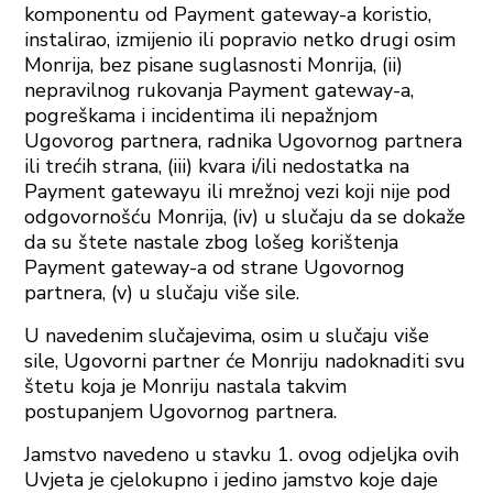
komponentu od Payment gateway-a koristio,
instalirao, izmijenio ili popravio netko drugi osim
Monrija, bez pisane suglasnosti Monrija, (ii)
nepravilnog rukovanja Payment gateway-a,
pogreškama i incidentima ili nepažnjom
Ugovorog partnera, radnika Ugovornog partnera
ili trećih strana, (iii) kvara i/ili nedostatka na
Payment gatewayu ili mrežnoj vezi koji nije pod
odgovornošću Monrija, (iv) u slučaju da se dokaže
da su štete nastale zbog lošeg korištenja
Payment gateway-a od strane Ugovornog
partnera, (v) u slučaju više sile.
U navedenim slučajevima, osim u slučaju više
sile, Ugovorni partner će Monriju nadoknaditi svu
štetu koja je Monriju nastala takvim
postupanjem Ugovornog partnera.
Jamstvo navedeno u stavku 1. ovog odjeljka ovih
Uvjeta je cjelokupno i jedino jamstvo koje daje