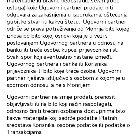
materijalne ili pravne nedostatke stvari (robe,
usluga) koje Ugovorni partner prodaje, niti
odgovara za zakašnjenja u isporukama, oštećenja,
gubitke stvari ili kakvu štetu. Ugovorni partner
odriče se prava potraživanja od Monrija bilo kojeg
iznosa po bilo kojoj osnovi koja je u vezi s
poslovanjem Ugovornog partnera u odnosu na
banku ili treće osobe, kupce, prijevoznike i sl.
Svaki spor koji eventualno nastane između
Ugovornog partnera i banke ili Korisnika,
prijevoznika ili bilo koje treće osobe, Ugovorni
partner rješava isključivo s osobom s kojom je u
spornom odnosu, a ne s Monrijem.
Ugovorni partner ne smije prodati, prenositi,
objavljivati ili na bilo koji način raspolagati,
odnosno činiti trećim osobama dostupnima bilo
kakve materijale koji sadrže podatke Platnih
sredstava Korisnika, osobne podatke ili podatke o
Transakcijama.