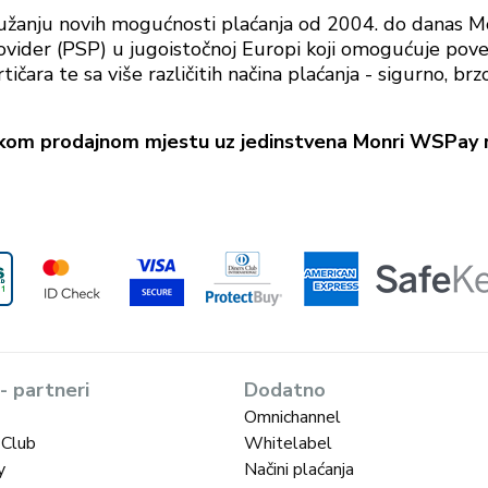
 pružanju novih mogućnosti plaćanja od 2004. do danas 
vider (PSP) u jugoistočnoj Europi koji omogućuje povezi
rtičara te sa više različitih načina plaćanja - sigurno, br
zičkom prodajnom mjestu uz jedinstvena Monri WSPay r
 - partneri
Dodatno
Omnichannel
 Club
Whitelabel
y
Načini plaćanja