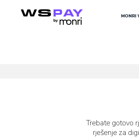
MONRI 
Trebate gotovo r
rješenje za di