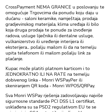
CrossPayment NEMA GRANICE u poslovanju te
omogućuje Trgovcima da ponudu koju daju u
dućanu - saloni keramike, namještaja, prodaja
gradjevinskog materijala, klima uređaja ili bilo
koja druga prodaja te ponude za izvođenje
radova, usluge liječnika ili dentalne usluge,
vulkanizerstvo ili uređenje interijera ili
eksterijera... pošalju mailom ili da na temelju
upita telefonom ili mailom pošalju link za
plaćanje.
Kupac može platiti platnom karticom i to
JEDNOKRATNO ILI NA RATE na temelju
dobivenog linka - Monri WSPayPer ili
skeniranjem QR koda - Monri WPOS/QRPay.
Sva Monri WSPay rješenja zadovoljavaju najviše
sigurnosne standarde PCI DSS L1 certifikat,
usklađena su sa PSD2 regulativom EU te se