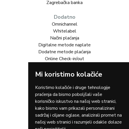
Zagrebačka banka
Dodatno
Omnichannel
Whitelabel
Načini plaćanja
Digitalne metode naplate
Dodatne metode plaćanja
Online Check-in/out
Mi koristimo kolačiće
Rješenja za vas
Online trgovina
Turizam
Koristimo kolačiće i druge tehnologije
Gastro
praćenja da bismo poboljšali vaše
Rent-a-car
korisničko iskustvo na našoj web stranici,
Dostava
kako bismo vam prikazali personalizirani
Zdravstvo
sadržaj i ciljane oglase, analizirali promet na
Osiguranja
našoj web stranici i razumjeli odakle dolaze
Taxi