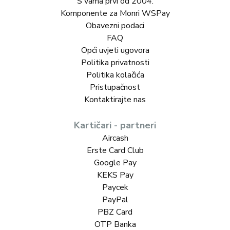
S vama prvi od 2004.
Komponente za Monri WSPay
Obavezni podaci
FAQ
Opći uvjeti ugovora
Politika privatnosti
Politika kolačića
Pristupačnost
Kontaktirajte nas
Kartičari - partneri
Aircash
Erste Card Club
Google Pay
KEKS Pay
Paycek
PayPal
PBZ Card
OTP Banka