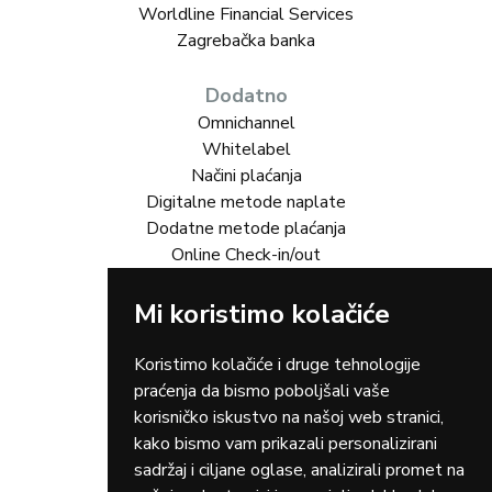
Worldline Financial Services
Zagrebačka banka
Dodatno
Omnichannel
Whitelabel
Načini plaćanja
Digitalne metode naplate
Dodatne metode plaćanja
Online Check-in/out
Mi koristimo kolačiće
Rješenja za vas
Online trgovina
Turizam
Koristimo kolačiće i druge tehnologije
Gastro
praćenja da bismo poboljšali vaše
Rent-a-car
korisničko iskustvo na našoj web stranici,
Dostava
kako bismo vam prikazali personalizirani
Zdravstvo
sadržaj i ciljane oglase, analizirali promet na