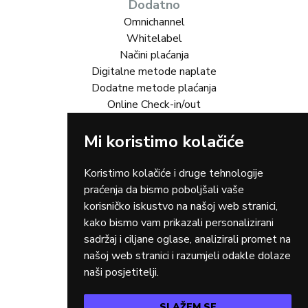
Dodatno
Omnichannel
Whitelabel
Načini plaćanja
Digitalne metode naplate
Dodatne metode plaćanja
Online Check-in/out
Mi koristimo kolačiće
Rješenja za vas
Online trgovina
Turizam
Koristimo kolačiće i druge tehnologije
Gastro
praćenja da bismo poboljšali vaše
Rent-a-car
korisničko iskustvo na našoj web stranici,
Dostava
kako bismo vam prikazali personalizirani
Zdravstvo
sadržaj i ciljane oglase, analizirali promet na
Osiguranja
našoj web stranici i razumjeli odakle dolaze
Taxi
naši posjetitelji.
SLAŽEM SE