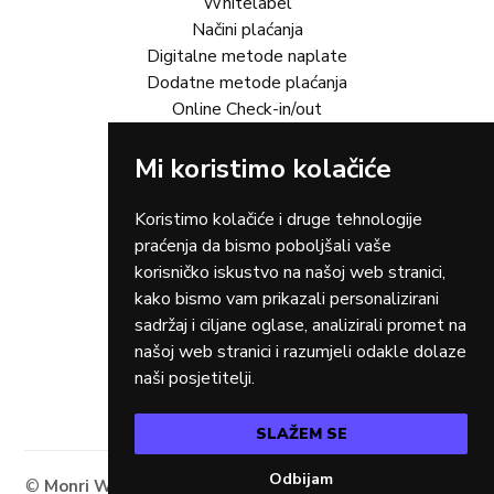
Whitelabel
Načini plaćanja
Digitalne metode naplate
Dodatne metode plaćanja
Online Check-in/out
Rješenja za vas
Mi koristimo kolačiće
Online trgovina
Turizam
Koristimo kolačiće i druge tehnologije
Gastro
praćenja da bismo poboljšali vaše
Rent-a-car
korisničko iskustvo na našoj web stranici,
Dostava
kako bismo vam prikazali personalizirani
Zdravstvo
sadržaj i ciljane oglase, analizirali promet na
Osiguranja
našoj web stranici i razumjeli odakle dolaze
Taxi
naši posjetitelji.
SLAŽEM SE
Odbijam
©
Monri WSPay - Web Secure Payment Gateway
2026.