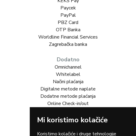
KEKS Pay
Paycek
PayPal
PBZ Card
OTP Banka
Worldline Financial Services
Zagrebačka banka
Dodatno
Omnichannel
Whitelabel
Načini plaćanja
Digitalne metode naplate
Dodatne metode plaćanja
Online Check-in/out
Mi koristimo kolačiće
Rješenja za vas
Online trgovina
Turizam
Koristimo kolačiće i druge tehnologije