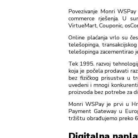
Povezivanje Monri WSPay 
commerce rješenja. U su
VirtueMart, Couponic, os
Online plaćanja vrlo su če
telešopinga, transakcijsko
telešopinga zacementirao je
Tek 1995. razvoj tehnologi
koja je počela prodavati ra
bez fizičkog prisustva u t
uvedeni i mnogi konkurenti
proizvoda bez potrebe za dij
Monri WSPay je prvi u Hrva
Payment Gateway u Europi
tržištu obrađujemo preko 6
Digitalna napla