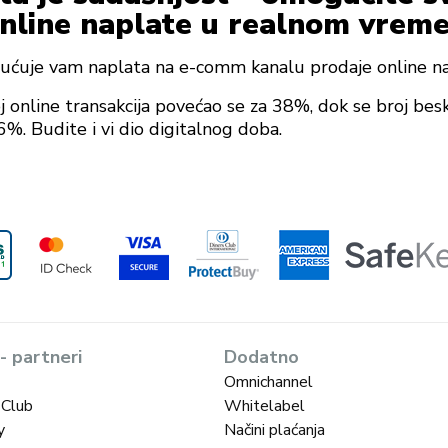
online naplate u realnom vrem
ćuje vam naplata na e-comm kanalu prodaje online n
 online transakcija povećao se za 38%, dok se broj besk
%. Budite i vi dio digitalnog doba.
 - partneri
Dodatno
Omnichannel
 Club
Whitelabel
y
Načini plaćanja