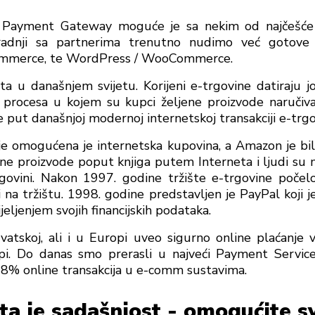
Payment Gateway moguće je sa nekim od najčešće 
radnji sa partnerima trenutno nudimo već gotov
Commerce, te WordPress / WooCommerce.
sta u današnjem svijetu. Korijeni e-trgovine datiraju 
g procesa u kojem su kupci željene proizvode naručiv
 put današnjoj modernoj internetskoj transakciji e-trgo
je omogućena je internetska kupovina, a Amazon je bil
zne proizvode poput knjiga putem Interneta i ljudi su m
rgovini. Nakon 1997. godine tržište e-trgovine počelo
 na tržištu. 1998. godine predstavljen je PayPal koji
eljenjem svojih financijskih podataka.
tskoj, ali i u Europi uveo sigurno online plaćanje 
. Do danas smo prerasli u najveći Payment Service
8% online transakcija u e-comm sustavima.
ta je sadašnjost - omogućite 