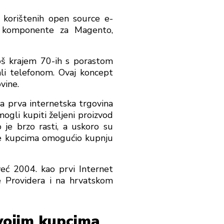
korištenih open source e-
e komponente za Magento,
još krajem 70-ih s porastom
ali telefonom. Ovaj koncept
vine.
a prva internetska trgovina
ogli kupiti željeni proizvod
 je brzo rasti, a uskoro su
 je kupcima omogućio kupnju
već 2004. kao prvi Internet
 Providera i na hrvatskom
svojim kupcima