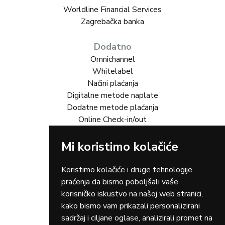
Worldline Financial Services
Zagrebačka banka
Dodatno
Omnichannel
Whitelabel
Načini plaćanja
Digitalne metode naplate
Dodatne metode plaćanja
Online Check-in/out
Mi koristimo kolačiće
Rješenja za vas
Online trgovina
Turizam
Koristimo kolačiće i druge tehnologije
Gastro
praćenja da bismo poboljšali vaše
Rent-a-car
korisničko iskustvo na našoj web stranici,
Dostava
kako bismo vam prikazali personalizirani
Zdravstvo
sadržaj i ciljane oglase, analizirali promet na