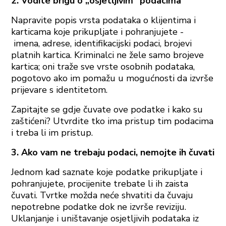
2. Vodite brigu o „osjetljivim“ podacima
Napravite popis vrsta podataka o klijentima i
karticama koje prikupljate i pohranjujete -
imena, adrese, identifikacijski podaci, brojevi
platnih kartica. Kriminalci ne žele samo brojeve
kartica; oni traže sve vrste osobnih podataka,
pogotovo ako im pomažu u mogućnosti da izvrše
prijevare s identitetom.
Zapitajte se gdje čuvate ove podatke i kako su
zaštićeni? Utvrdite tko ima pristup tim podacima
i treba li im pristup.
3. Ako vam ne trebaju podaci, nemojte ih čuvati
Jednom kad saznate koje podatke prikupljate i
pohranjujete, procijenite trebate li ih zaista
čuvati. Tvrtke možda neće shvatiti da čuvaju
nepotrebne podatke dok ne izvrše reviziju.
Uklanjanje i uništavanje osjetljivih podataka iz