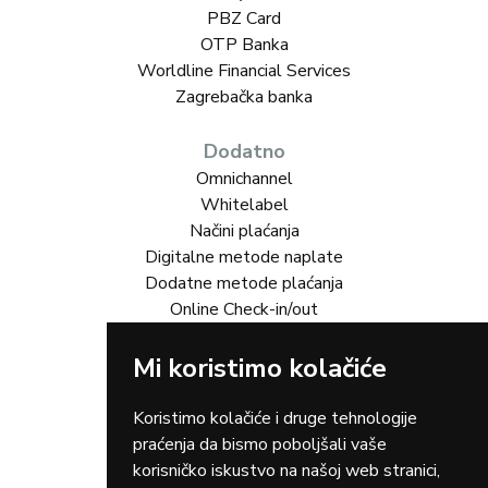
PBZ Card
OTP Banka
Worldline Financial Services
Zagrebačka banka
Dodatno
Omnichannel
Whitelabel
Načini plaćanja
Digitalne metode naplate
Dodatne metode plaćanja
Online Check-in/out
Mi koristimo kolačiće
Rješenja za vas
Online trgovina
Turizam
Koristimo kolačiće i druge tehnologije
Gastro
praćenja da bismo poboljšali vaše
Rent-a-car
korisničko iskustvo na našoj web stranici,