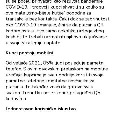
su se počeli prihvaćati kao rezultat pandemije
COVID-19. I trgovci i kupci shvatili su koliko su
ove male „crno-bijele kutije“ pogodne za
transakcije bez kontakta. Čak i dok se zabrinutost
oko COVID-19 smanjuje, čini se da plaćanja QR
kodom ostaju. Evo samo nekoliko razloga zbog
kojih biste trebali razmotriti njihovo uključivanje
u svoju strategiju naplate.
Kupci postaju mobilni
Od veljače 2021., 85% ljudi posjeduje pametni
telefon. S ovim divovskim prelaskom na mobilne
uređaje, kupcima je sve ugodnije koristiti svoje
pametne telefone i digitalne novčanike za
plaćanja. To također znači da gotovo svi u
svakom trenutku nose skener prilagođen QR
kodovima.
Jednostavno korisničko iskustvo