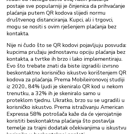
postaje sve popularniji je činjenica da prihvaćanje
plaćanja putem QR kodova slijedi normu
društvenog distanciranja. Kupci, ali i trgovci,
mogu se nositi s ovim rješenjem plaćanja bez
kontakta.
Nije ni čudo što se QR kodovi pojavljuju posvuda:
kupcima pružaju jednostavnu opciju plaćanja bez
kontakta, a tvrtke ih brzo i lako implementiraju.
Evo što trebate znati da biste izgradili izvrsno
beskontaktno korisničko iskustvo korištenjem QR
kodova za plaćanja. Prema Mobileironovoj studiji
iz 2020., 84% ljudi je skeniralo QR kod u nekom
trenutku, a 32% ih je skeniralo samo u
proteklom tjednu. Ukratko, brzo su se ugradili u
korisničko iskustvo. Prema istraživanju American
Expressa 58% potrošača kaže da će vjerojatnije
koristiti beskontaktna plaćanja što postavlja
temelje za trajni dodatak očekivanjima u iskustvu