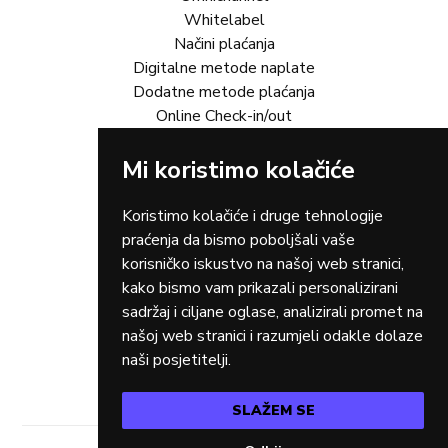
Whitelabel
Načini plaćanja
Digitalne metode naplate
Dodatne metode plaćanja
Online Check-in/out
Mi koristimo kolačiće
Rješenja za vas
Online trgovina
Turizam
Koristimo kolačiće i druge tehnologije
Gastro
praćenja da bismo poboljšali vaše
Rent-a-car
korisničko iskustvo na našoj web stranici,
Dostava
kako bismo vam prikazali personalizirani
Zdravstvo
sadržaj i ciljane oglase, analizirali promet na
Osiguranja
našoj web stranici i razumjeli odakle dolaze
Taxi
naši posjetitelji.
SLAŽEM SE