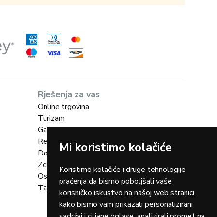
Rješenja za vas
Online trgovina
Turizam
Gastro
Rent-a-car
Mi koristimo kolačiće
Dostava
Zdravstvo
Koristimo kolačiće i druge tehnologije
Osiguranja
praćenja da bismo poboljšali vaše
Taxi
korisničko iskustvo na našoj web stranici,
kako bismo vam prikazali personalizirani
sadržaj i ciljane oglase, analizirali promet na