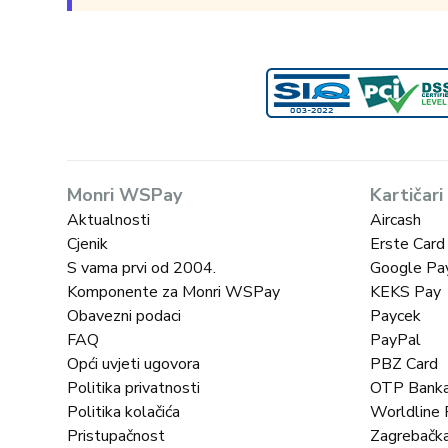
Monri WSPay
Kartičari
Aktualnosti
Aircash
Cjenik
Erste Card
S vama prvi od 2004.
Google Pa
Komponente za Monri WSPay
KEKS Pay
Obavezni podaci
Paycek
FAQ
PayPal
Opći uvjeti ugovora
PBZ Card
Politika privatnosti
OTP Bank
Politika kolačića
Worldline F
Pristupačnost
Zagrebačk