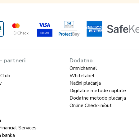
 - partneri
Dodatno
Omnichannel
 Club
Whitelabel
y
Načini plaćanja
Digitalne metode naplate
Dodatne metode plaćanja
Online Check-in/out
a
inancial Services
a banka