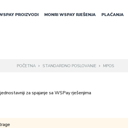
WSPAY PROIZVODI
MONRI WSPAY RJEŠENJA
PLAĆANJA
POČETNA
STANDARDNO POSLOVANJE
MPOS
š jednostavniji za spajanje sa WSPay rješenjima
etrage