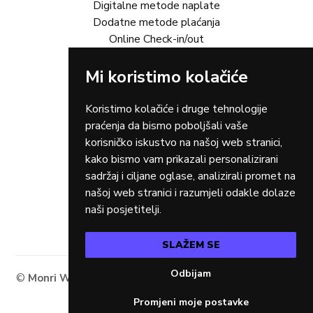
Digitalne metode naplate
Dodatne metode plaćanja
Online Check-in/out
Mi koristimo kolačiće
Rješenja za vas
Online trgovina
Turizam
Koristimo kolačiće i druge tehnologije
Gastro
praćenja da bismo poboljšali vaše
Rent-a-car
korisničko iskustvo na našoj web stranici,
Dostava
kako bismo vam prikazali personalizirani
Zdravstvo
sadržaj i ciljane oglase, analizirali promet na
Osiguranja
našoj web stranici i razumjeli odakle dolaze
Taxi
naši posjetitelji.
SLAŽEM SE
Odbijam
©
Monri WSPay - Web Secure Payment Gateway
2026.
Sva prava pridržana.
Promjeni moje postavke