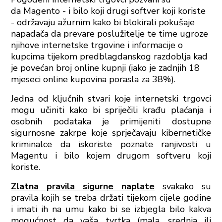
da
Magento - i bilo koji drugi softver koji koriste
- održavaju ažurnim kako bi blokirali pokušaje
napadača da prevare poslužitelje te time ugroze
njihove internetske trgovine i informacije o
kupcima tijekom predblagdanskog razdoblja kad
je povećan broj online kupnji (iako je zadnjih 18
mjeseci online kupovina porasla za 38%).
Jedna od ključnih stvari koje internetski trgovci
mogu učiniti kako bi spriječili krađu plaćanja i
osobnih podataka je primijeniti dostupne
sigurnosne zakrpe koje sprječavaju kibernetičke
kriminalce da iskoriste poznate ranjivosti u
Magentu i bilo kojem drugom softveru koji
koriste.
Zlatna pravila sigurne naplate
svakako su
pravila kojih se treba držati tijekom cijele godine
i imati ih na umu kako bi se izbjegla bilo kakva
mogućnost da vaša tvrtka (mala, srednja ili