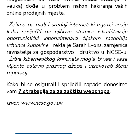
velika) dođe u problem nakon hakiranja vaših
online prodajnih mjesta.
"
Želimo da mali i srednji internetski trgovci znaju
kako spriječiti da njihove stranice iskorištavaju
oportunistički kiberkriminalci tijekom razdoblja
vrhunca kupovine
", rekla je Sarah Lyons, zamjenica
ravnatelja za gospodarstvo i društvo u NCSC-u.
"
Žrtva kibernetičkog kriminala mogla bi vas i vaše
klijente ostaviti praznog džepa i uzrokovati štetu
reputaciji.
"
Kako bi se osigurali i spriječili napade donosimo
vam
7 strategija za za zaštitu webshopa
.
Izvor:
www.ncsc.gov.uk