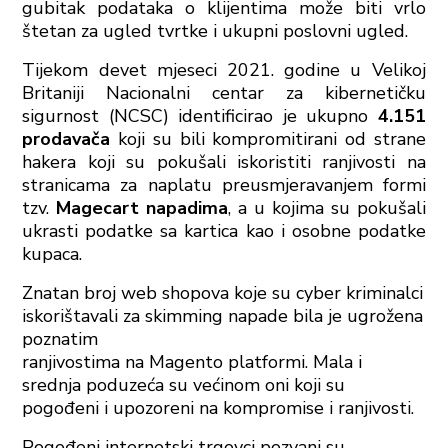
gubitak podataka o klijentima može biti vrlo
štetan za ugled tvrtke i ukupni poslovni ugled.
Tijekom devet mjeseci 2021. godine u Velikoj
Britaniji Nacionalni centar za kibernetičku
sigurnost (NCSC) identificirao je ukupno
4.151
prodavača
koji su bili kompromitirani od strane
hakera koji su pokušali iskoristiti ranjivosti na
stranicama za naplatu preusmjeravanjem formi
tzv.
Magecart napadima
, a u kojima su pokušali
ukrasti podatke sa kartica kao i osobne podatke
kupaca.
Znatan broj
web shopova koje su cyber kriminalci
iskorištavali za skimming napade bila je ugrožena
poznatim
ranjivostima na Magento platformi. Mala i
srednja poduzeća su većinom oni koji su
pogođeni i upozoreni na kompromise i ranjivosti.
Pogođeni internetski trgovci pozvani su