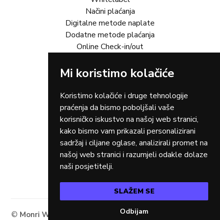
Načini plaćanja
Digitalne metode naplate
Dodatne metode plaćanja
Online Check-in/out
Mi koristimo kolačiće
Rješenja za vas
Online trgovina
Turizam
Koristimo kolačiće i druge tehnologije
Gastro
praćenja da bismo poboljšali vaše
Rent-a-car
korisničko iskustvo na našoj web stranici,
Dostava
kako bismo vam prikazali personalizirani
Zdravstvo
sadržaj i ciljane oglase, analizirali promet na
Osiguranja
našoj web stranici i razumjeli odakle dolaze
Taxi
naši posjetitelji.
SLAŽEM SE
Odbijam
©
Monri WSPay - Web Secure Payment Gateway
2026.