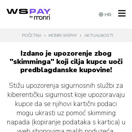
HR
POČETNA
MONRI WSPAY
AKTUALNOSTI
Izdano je upozorenje zbog
"skimminga" koji cilja kupce uoči
predblagdanske kupovine!
Stižu upozorenja sigurnosnih službi za
kiberentičku sigurnost koje upozoravaju
kupce da se njihovi kartični podaci
mogu ukrasti uz pomoć skimming
napada (kopiranje podataka s kartica) u
web shopovima malih poduzeća.