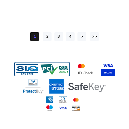
1
2
3
4
>
>>