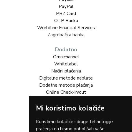
PayPal
PBZ Card
OTP Banka
Worldline Financial Services
Zagrebačka banka
Dodatno
Omnichannel
Whitelabel
Načini plaćanja
Digitalne metode naplate
Dodatne metode plaćanja
Online Check-in/out
Mi koristimo kolačiće
Rješenja za vas
Online trgovina
Turizam
Koristimo kolačiće i druge tehnologije
Gastro
praćenja da bismo poboljšali vaše